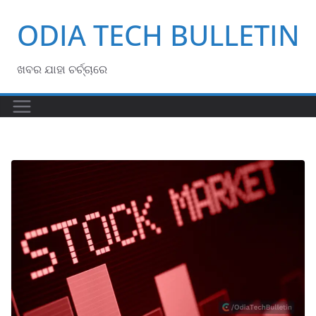
Skip
ODIA TECH BULLETIN
to
content
ଖବର ଯାହା ଚର୍ଚ୍ଚାରେ