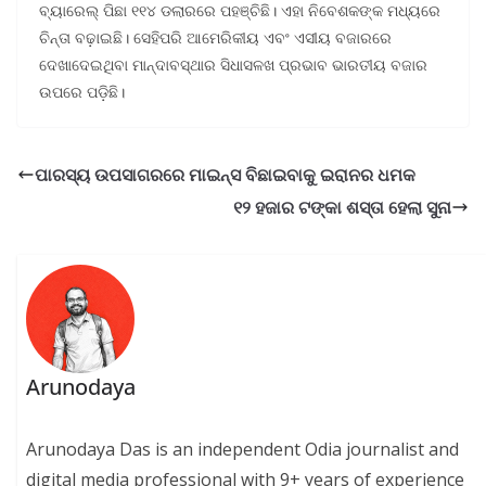
ବ୍ୟାରେଲ୍ ପିଛା ୧୧୪ ଡଲାରରେ ପହଞ୍ଚିଛି। ଏହା ନିବେଶକଙ୍କ ମଧ୍ୟରେ
ଚିନ୍ତା ବଢ଼ାଇଛି। ସେହିପରି ଆମେରିକୀୟ ଏବଂ ଏସୀୟ ବଜାରରେ
ଦେଖାଦେଇଥିବା ମାନ୍ଦାବସ୍ଥାର ସିଧାସଳଖ ପ୍ରଭାବ ଭାରତୀୟ ବଜାର
ଉପରେ ପଡ଼ିଛି।
ପାରସ୍ୟ ଉପସାଗରରେ ମାଇନ୍ସ ବିଛାଇବାକୁ ଇରାନର ଧମକ
୧୨ ହଜାର ଟଙ୍କା ଶସ୍ତା ହେଲା ସୁନା
Arunodaya
Arunodaya Das is an independent Odia journalist and
digital media professional with 9+ years of experience