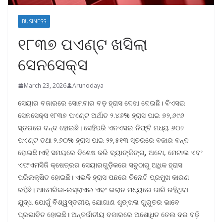
BUSINESS
୧୮୩୭ ପଏଣ୍ଟ ଖସିଲା
ସେନସେକ୍ସ
March 23, 2026
Arunodaya
ସେୟାର ବଜାରରେ ସୋମବାର ବଡ଼ ହ୍ରାସ ଦେଖା ଦେଇଛି। ବିଏସଇ
ସେନସେକ୍ସ ୧୮୩୭ ପଏଣ୍ଟ ଅର୍ଥାତ ୨.୪୬% ହ୍ରାସ ପାଇ ୭୨,୬୯୬
ସ୍ତରରେ ବନ୍ଦ ହୋଇଛି। ସେହିପରି ଏନଏସଇ ନିଫ୍ଟି ମଧ୍ୟ ୬୦୨
ପଏଣ୍ଟ ତଥା ୨.୬୦% ହ୍ରାସ ପାଇ ୨୨,୫୧୩ ସ୍ତରରେ ବଜାର ବନ୍ଦ
ହୋଇଛି।ଏହି ସମୟରେ ବିଶେଷ କରି ବ୍ୟାଙ୍କିଙ୍ଗ୍, ଅଟୋ, ମେଟାଲ ଏବଂ
ଏଫଏମସିଜି କ୍ଷେତ୍ରର ସେୟାରଗୁଡ଼ିକରେ ସବୁଠାରୁ ଅଧିକ ହ୍ରାସ
ପରିଲକ୍ଷିତ ହୋଇଛି। ଏଭଳି ହ୍ରାସ ପଛରେ ତିନୋଟି ପ୍ରମୁଖ କାରଣ
ରହିଛି। ଆମେରିକା-ଇସ୍ରାଏଲ ଏବଂ ଇରାନ ମଧ୍ୟରେ ଜାରି ରହିଥିବା
ଯୁଦ୍ଧ ଯୋଗୁଁ ବିଶ୍ୱସ୍ତରୀୟ ଯୋଗାଣ ଶୃଙ୍ଖଳା ଗୁରୁତର ଭାବେ
ପ୍ରଭାବିତ ହୋଇଛି। ଅନ୍ତର୍ଜାତୀୟ ବଜାରରେ ଅଶୋଧିତ ତେଲ ଦର ବଢ଼ି