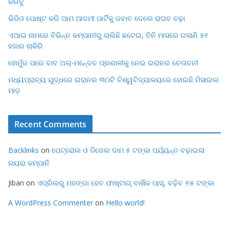
କରିବୁ
ଭିଡିଓ ପୋଷ୍ଟ କରି ଆମ ଆଦମୀ ପାର୍ଟିକୁ ଜବାବ ଦେଲେ ରାଘବ ଚଢ଼ା
ଏଆଇ ନାମରେ ବିଭିନ୍ନ କମ୍ପାନୀରୁ ଚାଲିଛି ଛଟେଇ, ତିନି ମାସରେ ଗଲାଣି ୫୧
ହଜାର ଚାକିରି
ହୋର୍ମୁଜ ପରେ ବାବ ଅଲ୍-ମନେ୍ଦବ ପ୍ରଣାଳୀକୁ ନେଇ ଇରାନର ଚେତାବନୀ
ମଧ୍ୟପ୍ରାଚ୍ୟ ଯୁଦ୍ଧରେ ଇରାନର ୩୦ଟି ବିଶ୍ୱବିଦ୍ୟାଳୟରେ ହୋଇଛି ମିସାଇଲ
ମାଡ଼
Recent Comments
Backlinks
on
ପେଟ୍ରୋଲ ଓ ଡିଜେଲ ଦାମ ୫ ଟଙ୍କା ପର୍ଯ୍ୟନ୍ତ ବଢ଼ାଇଲା
ନାୟରା କମ୍ପାନି
Jiban
on
ଏପ୍ରିଲରୁ ମହଙ୍ଗା ହେବ ଫାଷ୍ଟାଗ୍ ବାର୍ଷିକ ପାସ୍, ବଢ଼ିବ ୭୫ ଟଙ୍କା
A WordPress Commenter
on
Hello world!